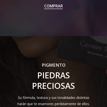
COMPRAR
PIGMENTOS
POLVO DE HADAS
GLITTER
ILUMINADORES
LABIALES
MIXING
PIGMENTO
PIEDRAS
SOMBRAS
MULTICROMATIC
PRECIOSAS
COLORETES
Su fórmula, textura y sus tonalidades distintas
harán que te enamores perdidamente de ellos.