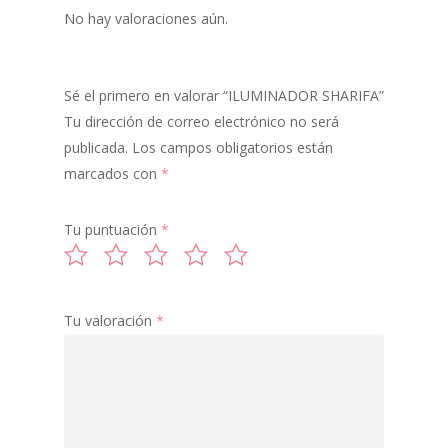
No hay valoraciones aún.
PIGMENTOS
POLVO DE HADAS
Sé el primero en valorar “ILUMINADOR SHARIFA”
GLITTER
Tu dirección de correo electrónico no será
publicada.
Los campos obligatorios están
ILUMINADORES
marcados con
*
LABIALES
Tu puntuación
*
MIXING
SOMBRAS
MULTICROMATIC
Tu valoración
*
COLORETES