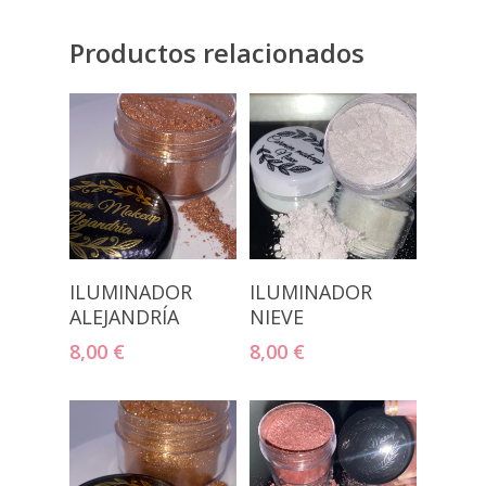
Productos relacionados
Añadir Al
Añadir Al
ILUMINADOR
ILUMINADOR
Carrito
Carrito
ALEJANDRÍA
NIEVE
8,00
€
8,00
€