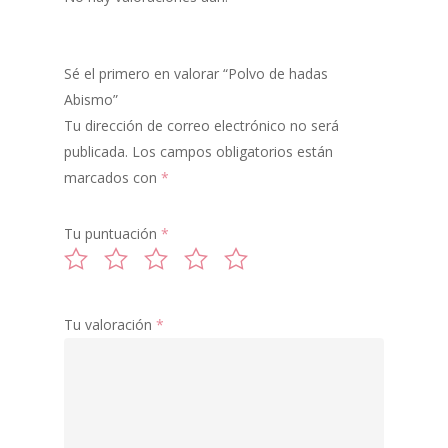
PIGMENTOS
POLVO DE HADAS
Sé el primero en valorar “Polvo de hadas
Abismo”
GLITTER
Tu dirección de correo electrónico no será
publicada.
Los campos obligatorios están
ILUMINADORES
marcados con
*
LABIALES
Tu puntuación
*
MIXING
SOMBRAS
MULTICROMATIC
Tu valoración
*
COLORETES