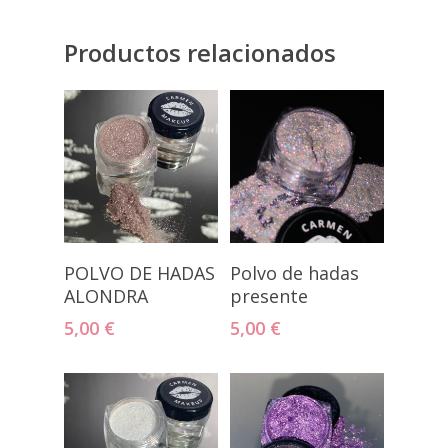
Productos relacionados
Añadir Al
Añadir Al
POLVO DE HADAS
Polvo de hadas
Carrito
Carrito
ALONDRA
presente
5,00
€
5,00
€