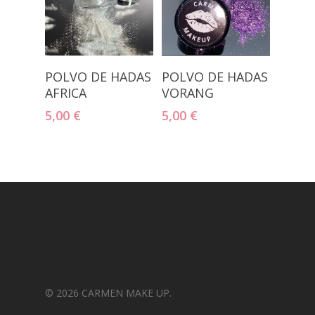
Añadir Al
Añadir Al
POLVO DE HADAS
POLVO DE HADAS
Carrito
Carrito
AFRICA
VORANG
5,00
€
5,00
€
© 2026 CARMEN MAKE UP.