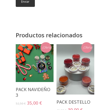
Productos relacionados
¡Oferta!
¡Oferta!
Leer Más
PACK NAVIDEÑO
3
Añadir Al
PACK DESTELLO
El
El
35,00
€
52,50
€
Carrito
precio
precio
El
El
30,00
€