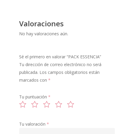
Valoraciones
PIGMENTOS
No hay valoraciones aún.
POLVO DE HADAS
GLITTER
Sé el primero en valorar “PACK ESSENCIA”
ILUMINADORES
Tu dirección de correo electrónico no será
publicada.
Los campos obligatorios están
LABIALES
marcados con
*
MIXING
Tu puntuación
*
SOMBRAS
MULTICROMATIC
Tu valoración
*
COLORETES