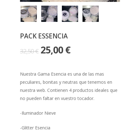
PACK ESSENCIA
El
El
25,00
€
32,50
€
precio
precio
original
actual
Nuestra Gama Esencia es una de las mas
era:
es:
peculiares, bonitas y neutras que tenemos en
32,50 €.
25,00 €.
nuestra web. Contienen 4 productos ideales que
no pueden faltar en vuestro tocador.
-Iluminador Nieve
-Glitter Esencia