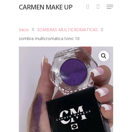
CARMEN MAKE UP
Inicio
SOMBRAS MULTICROMATICAS
Hit enter to search or ESC to close
sombra multicromatica tono 10