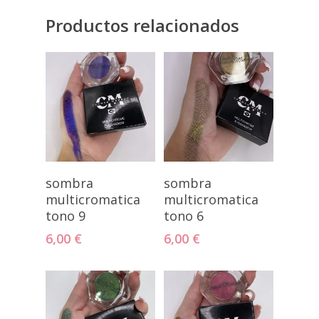
Productos relacionados
Añadir Al
Añadir Al
sombra
sombra
Carrito
Carrito
multicromatica
multicromatica
tono 9
tono 6
6,00
€
6,00
€