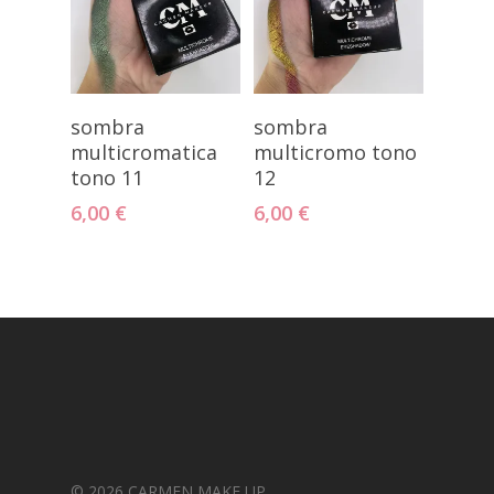
Añadir Al
Añadir Al
sombra
sombra
Carrito
Carrito
multicromatica
multicromo tono
tono 11
12
6,00
€
6,00
€
© 2026 CARMEN MAKE UP.