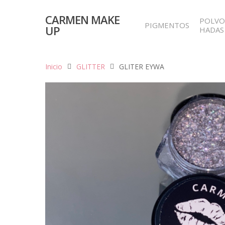
CARMEN MAKE
POLVO
PIGMENTOS
UP
HADAS
Inicio
GLITTER
GLITER EYWA
Hit enter to search or ESC to close