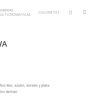
OMBRAS
COLORETES
ULTICROMATICAS
WA
llos lilas, azules, dorado y plata.
 los demás!