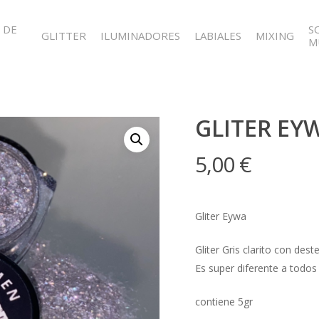
 DE
S
GLITTER
ILUMINADORES
LABIALES
MIXING
M
GLITER EY
5,00
€
Gliter Eywa
Gliter Gris clarito con deste
Es super diferente a todos
contiene 5gr