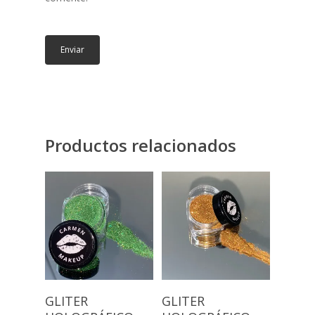
Productos relacionados
Añadir Al
Añadir Al
GLITER
GLITER
Carrito
Carrito