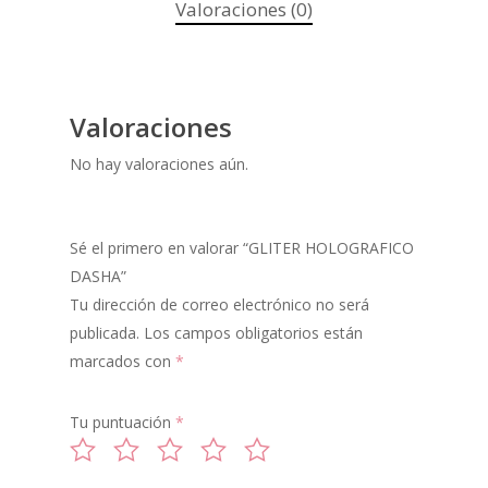
Valoraciones (0)
Valoraciones
PIGMENTOS
No hay valoraciones aún.
POLVO DE HADAS
GLITTER
Sé el primero en valorar “GLITER HOLOGRAFICO
ILUMINADORES
DASHA”
Tu dirección de correo electrónico no será
LABIALES
publicada.
Los campos obligatorios están
marcados con
*
MIXING
SOMBRAS
Tu puntuación
*
MULTICROMATIC