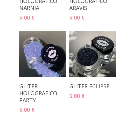
HOLOGRÁFICO
HOLOGRÁFICO
NARNIA
ARAVIS
5,00
€
5,00
€
Añadir Al
Añadir Al
GLITER
GLITER ECLIPSE
Carrito
Carrito
HOLOGRAFICO
5,00
€
PARTY
5,00
€