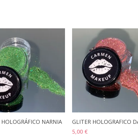
Añadir Al Carrito
Añadir Al Carrito
R HOLOGRÁFICO NARNIA
GLITER HOLOGRAFICO D
5,00
€