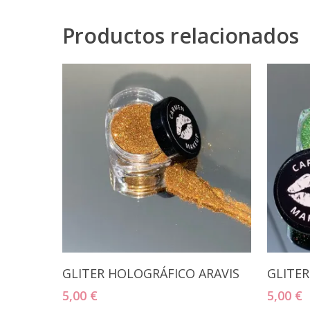
Productos relacionados
Añadir Al Carrito
GLITER HOLOGRÁFICO ARAVIS
GLITE
5,00
€
5,00
€