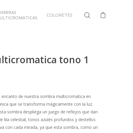
OMBRAS
COLORETES
ULTICROMATICAS
ticromatica tono 1
o encanto de nuestra sombra multicromatica en
única que se transforma mágicamente con la luz.
esta sombra despliega un juego de reflejos que dan
e lila celestial, tonos azules profundos y destellos
utiva con cada mirada, ya que esta sombra, como un