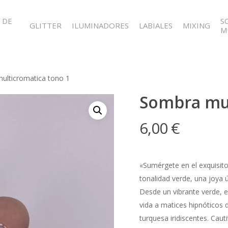
 DE
S
GLITTER
ILUMINADORES
LABIALES
MIXING
M
lticromatica tono 1
Sombra mul
6,00
€
«Sumérgete en el exquisit
tonalidad verde, una joya 
Desde un vibrante verde, 
vida a matices hipnóticos d
turquesa iridiscentes. Ca